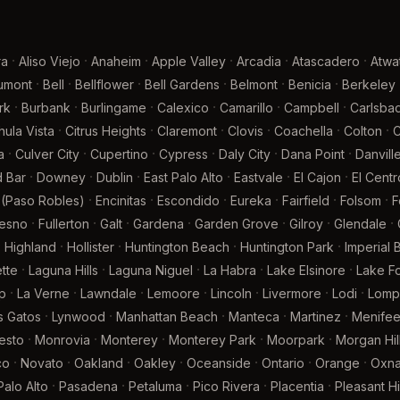
·
·
·
·
·
·
ra
Aliso Viejo
Anaheim
Apple Valley
Arcadia
Atascadero
Atwa
·
·
·
·
·
·
umont
Bell
Bellflower
Bell Gardens
Belmont
Benicia
Berkeley
·
·
·
·
·
·
rk
Burbank
Burlingame
Calexico
Camarillo
Campbell
Carlsba
·
·
·
·
·
·
hula Vista
Citrus Heights
Claremont
Clovis
Coachella
Colton
·
·
·
·
·
·
a
Culver City
Cupertino
Cypress
Daly City
Dana Point
Danvill
·
·
·
·
·
·
 Bar
Downey
Dublin
East Palo Alto
Eastvale
El Cajon
El Centr
·
·
·
·
·
·
 (Paso Robles)
Encinitas
Escondido
Eureka
Fairfield
Folsom
F
·
·
·
·
·
·
·
resno
Fullerton
Galt
Gardena
Garden Grove
Gilroy
Glendale
·
·
·
·
·
Highland
Hollister
Huntington Beach
Huntington Park
Imperial
·
·
·
·
·
tte
Laguna Hills
Laguna Niguel
La Habra
Lake Elsinore
Lake Fo
·
·
·
·
·
·
·
p
La Verne
Lawndale
Lemoore
Lincoln
Livermore
Lodi
Lomp
·
·
·
·
·
s Gatos
Lynwood
Manhattan Beach
Manteca
Martinez
Menife
·
·
·
·
·
esto
Monrovia
Monterey
Monterey Park
Moorpark
Morgan Hil
·
·
·
·
·
·
·
co
Novato
Oakland
Oakley
Oceanside
Ontario
Orange
Oxna
·
·
·
·
·
Palo Alto
Pasadena
Petaluma
Pico Rivera
Placentia
Pleasant Hil