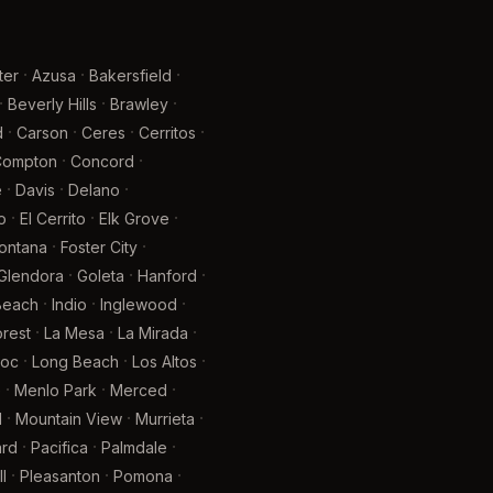
·
·
·
ter
Azusa
Bakersfield
·
·
·
Beverly Hills
Brawley
·
·
·
·
d
Carson
Ceres
Cerritos
·
·
Compton
Concord
·
·
·
e
Davis
Delano
·
·
·
o
El Cerrito
Elk Grove
·
·
ontana
Foster City
·
·
·
Glendora
Goleta
Hanford
·
·
·
 Beach
Indio
Inglewood
·
·
·
rest
La Mesa
La Mirada
·
·
·
oc
Long Beach
Los Altos
·
·
·
e
Menlo Park
Merced
·
·
·
l
Mountain View
Murrieta
·
·
·
rd
Pacifica
Palmdale
·
·
·
l
Pleasanton
Pomona