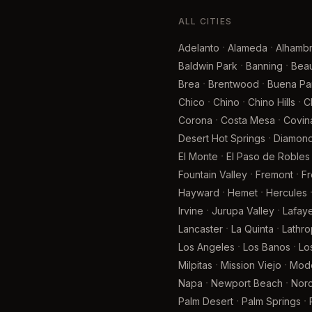
ALL CITIES
·
·
Adelanto
Alameda
Alhamb
·
·
Baldwin Park
Banning
Bea
·
·
Brea
Brentwood
Buena Pa
·
·
·
Chico
Chino
Chino Hills
C
·
·
Corona
Costa Mesa
Covin
·
Desert Hot Springs
Diamond
·
El Monte
El Paso de Robles
·
·
Fountain Valley
Fremont
F
·
·
Hayward
Hemet
Hercules
·
·
Irvine
Jurupa Valley
Lafaye
·
·
Lancaster
La Quinta
Lathro
·
·
Los Angeles
Los Banos
Lo
·
·
Milpitas
Mission Viejo
Mod
·
·
Napa
Newport Beach
Nor
·
·
Palm Desert
Palm Springs