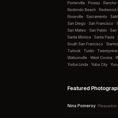
·
·
Porterville
Poway
Rancho
·
Redondo Beach
Redwood C
·
·
Roseville
Sacramento
Sali
·
·
San Diego
San Francisco
·
·
San Mateo
San Pablo
San 
·
·
Santa Monica
Santa Paula
·
South San Francisco
Stanto
·
·
Turlock
Tustin
Twentynine
·
·
Watsonville
West Covina
W
·
·
Yorba Linda
Yuba City
Yuc
Featured Photograp
Nina Pomeroy
Pleasanton