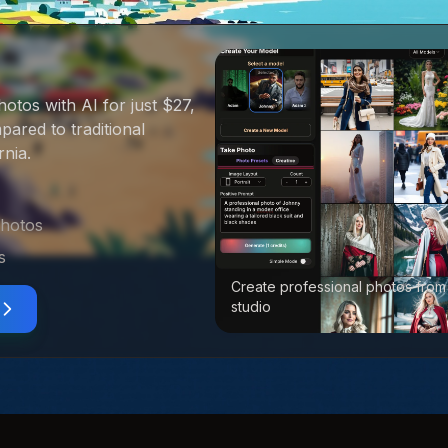
hotos with AI for just $27
,
ared to traditional
rnia
.
photos
s
Create professional photos from
studio