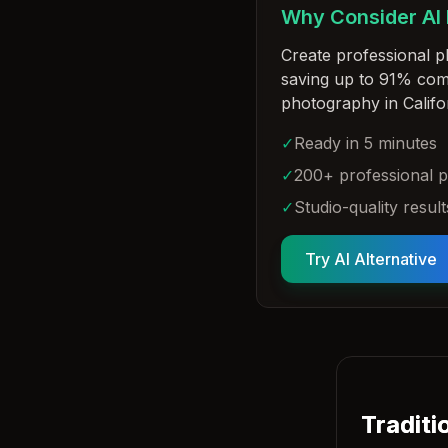
Why Consider AI
Create professional p
saving up to 91% comp
photography in Califo
✓
Ready in 5 minutes
✓
200+ professional 
✓
Studio-quality result
Try AI Alternative
Traditi