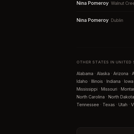
Nina Pomeroy
Walnut Cre
Nina Pomeroy
Dublin
OTHER STATES IN UNITED
·
·
·
Alabama
Alaska
Arizona
·
·
·
Idaho
Illinois
Indiana
Iowa
·
·
Mississippi
Missouri
Monta
·
North Carolina
North Dakot
·
·
·
Tennessee
Texas
Utah
V