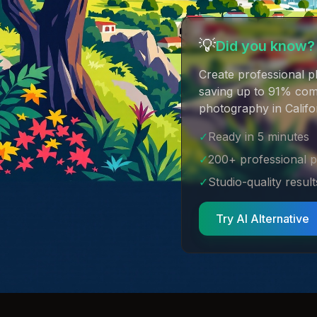
💡
Did you know?
Create professional p
saving up to 91% comp
photography in Califo
✓
Ready in 5 minutes
✓
200+ professional 
✓
Studio-quality result
Try AI Alternative