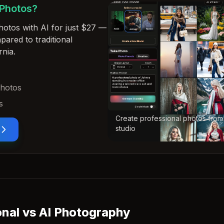
 Photos?
hotos with AI for just $27
—
ared to traditional
rnia
.
photos
s
Create professional photos from
studio
onal vs AI Photography