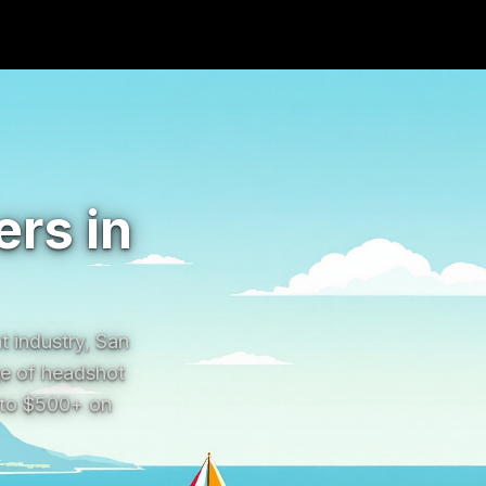
rs in
industry, San 
e of headshot 
 to $500+ on 