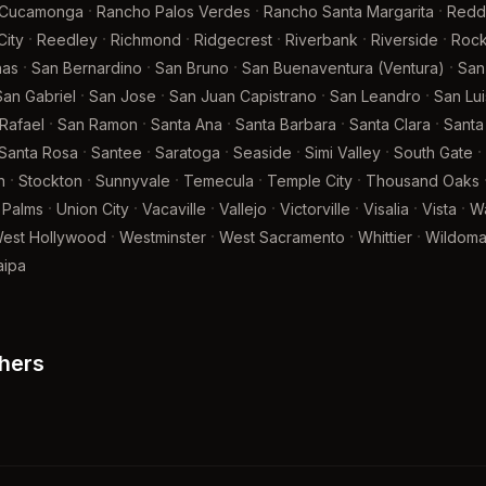
·
·
·
 Cucamonga
Rancho Palos Verdes
Rancho Santa Margarita
Redd
·
·
·
·
·
·
ity
Reedley
Richmond
Ridgecrest
Riverbank
Riverside
Rock
·
·
·
·
nas
San Bernardino
San Bruno
San Buenaventura (Ventura)
San
·
·
·
·
San Gabriel
San Jose
San Juan Capistrano
San Leandro
San Lu
·
·
·
·
·
Rafael
San Ramon
Santa Ana
Santa Barbara
Santa Clara
Santa 
·
·
·
·
·
·
Santa Rosa
Santee
Saratoga
Seaside
Simi Valley
South Gate
·
·
·
·
·
n
Stockton
Sunnyvale
Temecula
Temple City
Thousand Oaks
·
·
·
·
·
·
·
 Palms
Union City
Vacaville
Vallejo
Victorville
Visalia
Vista
Wa
·
·
·
·
est Hollywood
Westminster
West Sacramento
Whittier
Wildoma
aipa
hers