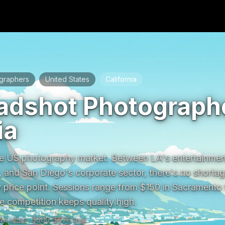
graphers
United States
California
/
/
adshot Photographe
ia
he US photography market. Between LA's entertainment 
, and San Diego's corporate sector, there's no shortag
 price point. Sessions range from $150 in Sacramento
e competition keeps quality high.
44 cities · $300–$676 avg