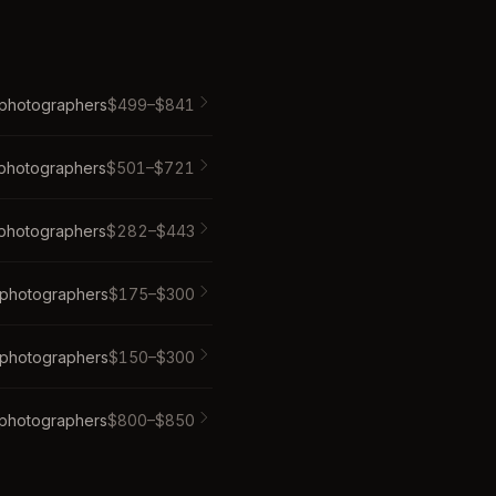
photographer
s
$
499
–$
841
photographer
s
$
501
–$
721
photographer
s
$
282
–$
443
photographer
s
$
175
–$
300
photographer
s
$
150
–$
300
photographer
s
$
800
–$
850