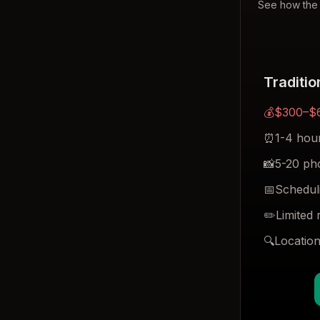
See how the 
Traditi
💰
$300–$
⏰
1-4 hour
📸
5-20 ph
📅
Scheduli
✏️
Limited 
🔍
Locatio