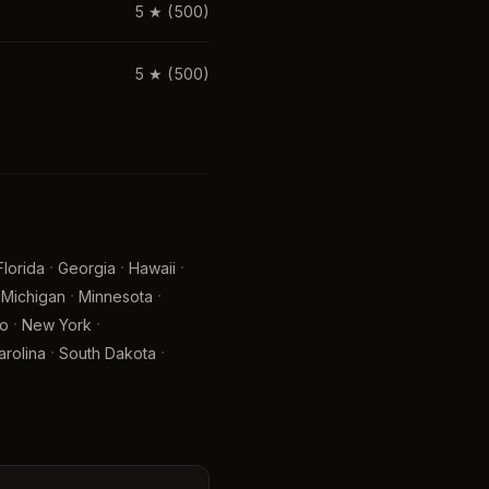
5
★
(500)
5
★
(500)
·
·
·
Florida
Georgia
Hawaii
·
·
Michigan
Minnesota
·
·
o
New York
·
·
arolina
South Dakota