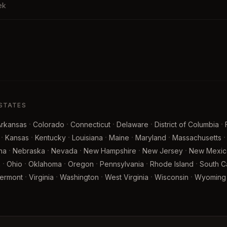
ek
 STATES
·
·
·
·
·
Arkansas
Colorado
Connecticut
Delaware
District of Columbia
·
·
·
·
·
·
·
Kansas
Kentucky
Louisiana
Maine
Maryland
Massachusetts
·
·
·
·
·
na
Nebraska
Nevada
New Hampshire
New Jersey
New Mexic
·
·
·
·
·
·
a
Ohio
Oklahoma
Oregon
Pennsylvania
Rhode Island
South C
·
·
·
·
·
ermont
Virginia
Washington
West Virginia
Wisconsin
Wyoming