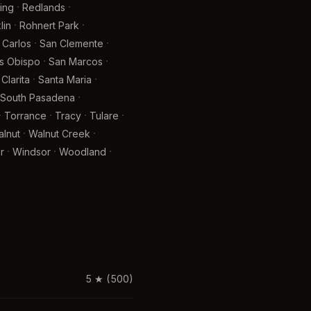
·
·
ing
Redlands
·
·
lin
Rohnert Park
·
·
 Carlos
San Clemente
·
·
is Obispo
San Marcos
·
·
Clarita
Santa Maria
·
South Pasadena
·
·
·
·
Torrance
Tracy
Tulare
·
·
lnut
Walnut Creek
·
·
·
r
Windsor
Woodland
5
★
(500)