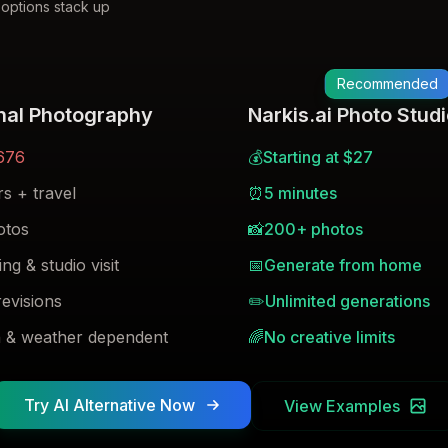
options stack up
Recommended
onal Photography
Narkis.ai Photo Stud
676
💰
Starting at $27
s + travel
⏰
5 minutes
otos
📸
200+ photos
ng & studio visit
📅
Generate from home
revisions
✏️
Unlimited generations
n & weather dependent
🌈
No creative limits
Try AI Alternative Now
View Examples