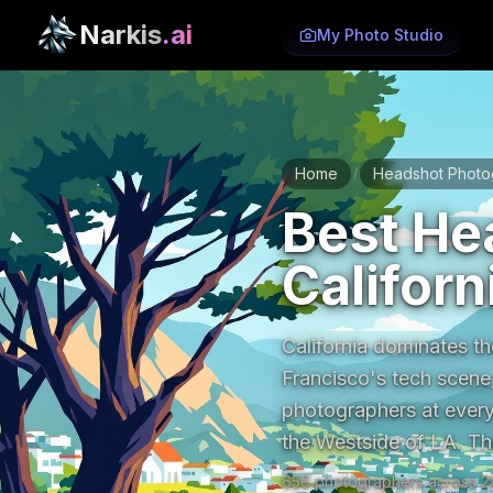
Narkis
.ai
My Photo Studio
Home
Headshot Photo
/
Best He
Californ
California dominates t
Francisco's tech scene
photographers at every
the Westside of LA. Th
656 photographers across 2